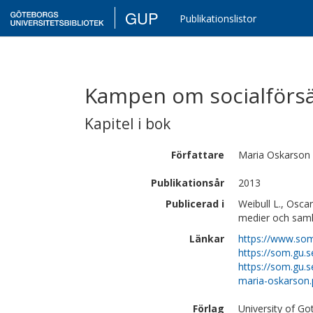
GUP
Publikationslistor
Kampen om socialförs
Kapitel i bok
Författare
Maria
Oskarson
Publikationsår
2013
Publicerad i
Weibull L., Oscar
medier och samh
Länkar
https://www.som
https://som.gu.s
https://som.gu.s
maria-oskarson.
Förlag
University of G