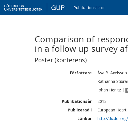
GUP
Publikationslistor
Comparison of respon
in a follow up survey af
Poster (konferens)
Författare
Åsa B.
Axelsson
Katharina
Stibr
Johan
Herlitz
|
Publikationsår
2013
Publicerad i
European Heart 
Länkar
http://dx.doi.or