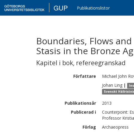
GUP
Publikationslistor
Boundaries, Flows and 
Stasis in the Bronze A
Kapitel i bok
,
refereegranskad
Författare
Michael John
Ro
Johan
Ling
|
Ins
Svenskt Hällristn
Publikationsår
2013
Publicerad i
Counterpoint: Es
Professor Kristi
Förlag
Archaeopress