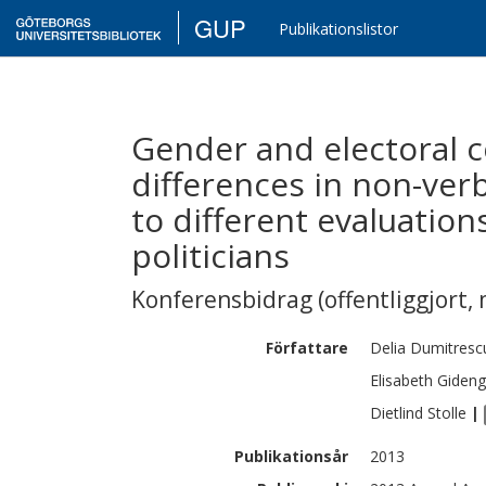
GUP
Publikationslistor
Gender and electoral
differences in non-ver
to different evaluatio
politicians
Konferensbidrag (offentliggjort, 
Författare
Delia
Dumitresc
Elisabeth
Gidengi
Dietlind
Stolle
|
Publikationsår
2013