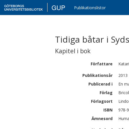
GUP
Publikationslistor
Tidiga båtar i Sy
Kapitel i bok
Författare
Katar
Publikationsår
2013
Publicerad i
En ma
Förlag
Brico
Förlagsort
Lind
ISBN
978-9
Ämnesord
Human