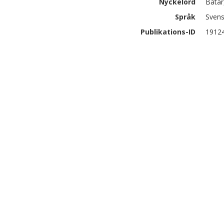
Nyckelord
Båtar
Språk
Sven
Publikations-ID
1912