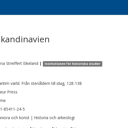
dskandinavien
ina
Streiffert Eikeland
|
Institutionen för historiska studier
ritim värld. Från stenåldern till idag, 128-138
leur Press
ome
1-85411-24-5
iora och konst | Historia och arkeologi