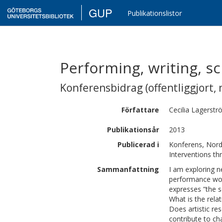
GUP
Publikationslistor
Performing, writing, s
Konferensbidrag (offentliggjort, 
Författare
Cecilia
Lagerstr
Publikationsår
2013
Publicerad i
Konferens, Nord
Interventions th
Sammanfattning
I am exploring n
performance work.
expresses ”the s
What is the rela
Does artistic re
contribute to cha