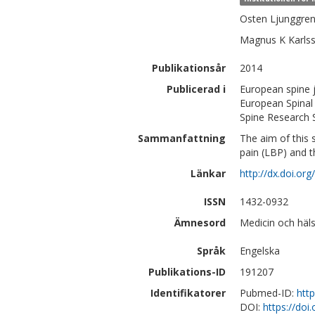
Osten
Ljunggre
Magnus K
Karls
Publikationsår
2014
Publicerad i
European spine j
European Spinal 
Spine Research S
Sammanfattning
The aim of this 
pain (LBP) and th
Länkar
http://dx.doi.o
ISSN
1432-0932
Ämnesord
Medicin och häls
Språk
Engelska
Publikations-ID
191207
Identifikatorer
Pubmed-ID:
htt
DOI:
https://do