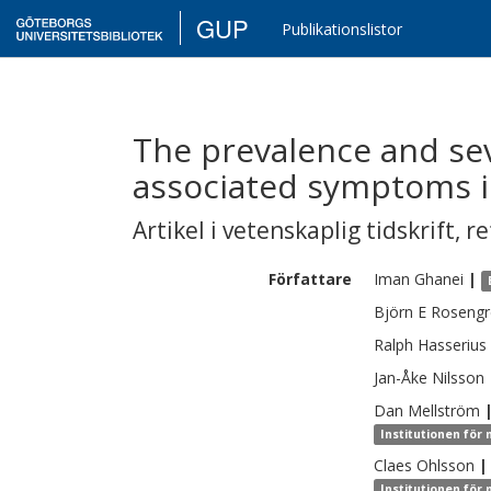
GUP
Publikationslistor
The prevalence and sev
associated symptoms i
Artikel i vetenskaplig tidskrift
,
re
Författare
Iman
Ghanei
|
Björn E
Rosengr
Ralph
Hasserius
Jan-Åke
Nilsson
Dan
Mellström
Institutionen för
Claes
Ohlsson
|
Institutionen för 