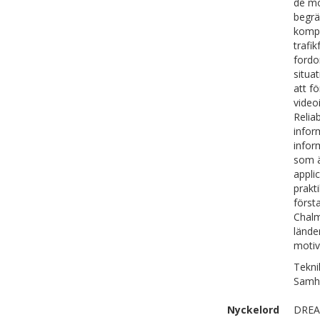
de mö
begrä
kompe
trafi
fordo
situa
att fö
video
Relia
infor
infor
som ä
appli
prakt
först
Chalm
lände
motiv
Tekni
Samhä
Nyckelord
DREAM