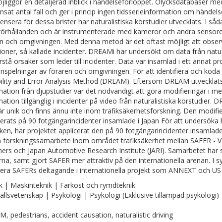
jliggör en detaljerad inblick i händelseförloppet. Olycksdatabaser med
nsat antal fall och ger i princip ingen tidsserieinformation om händelse
nsera för dessa brister har naturalistiska körstudier utvecklats. I såd
kförhållanden och är instrumenterade med kameror och andra sensorer
n och omgivningen. Med denna metod är det oftast möjligt att observe
tioner, så kallade incidenter. DREAMi har undersökt om data från natu
rstå orsaker som leder till incidenter. Data var insamlad i ett annat pr
inspelningar av föraren och omgivningen. För att identifiera och kod
bility and Error Analysis Method (DREAM). Eftersom DREAM utvecklats
mation från djupstudier var det nödvändigt att göra modifieringar i me
mation tillgänglig i incidenter på video från naturalistiska körstudie
r unik och finns ännu inte inom trafiksäkerhetsforskning. Den modi
cerats på 90 fotgängarincidenter insamlade i Japan För att undersöka
iken, har projektet applicerat den på 90 fotgängarincidenter insamlade
a forskningssamarbete inom området trafiksäkerhet mellan SAFER - Veh
ers och Japan Automotive Research Institute (JARI). Samarbetet har s
rna, samt gjort SAFER mer attraktiv på den internationella arenan. I 
era SAFERs deltagande i internationella projekt som ANNEXT och U
k | Maskinteknik | Farkost och rymdteknik
llsvetenskap | Psykologi | Psykologi (Exklusive tillämpad psykologi)
, pedestrians, accident causation, naturalistic driving