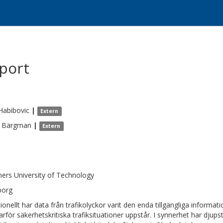
port
Habibovic
|
Extern
Bärgman
|
Extern
ers University of Technology
borg
tionellt har data från trafikolyckor varit den enda tillgängliga informa
arför säkerhetskritiska trafiksituationer uppstår. I synnerhet har djups