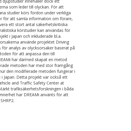
 djupstudier innehåller dock ett
rna som leder till olyckan. För att
ana studier körs fordon under verkliga
 för att samla information om förare,
ra ett stort antal säkerhetskritiska
ralistiska körstudier kan användas för
ojekt i Japan och inkluderade bl.a.
a orsakerna använde projektet Driving
 för analys av olycksorsaker baserat på
toden för att anpassa den till
r. DREAMi har därmed skapat en metod
fierade metoden har med stor framgång
 hur den modifierade metoden fungerar i
 i Japan. Detta projekt var också ett
icle and Traffic Safety Center at
tärkt trafiksäkerhetsforskningen i båda
synnerhet har DREAMi använts för att
S SHRP2.