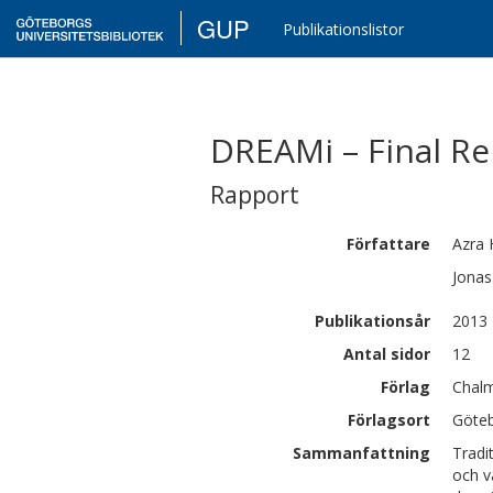
GUP
Publikationslistor
DREAMi – Final Re
Rapport
Författare
Azra
Jonas
Publikationsår
2013
Antal sidor
12
Förlag
Chalm
Förlagsort
Göte
Sammanfattning
Tradi
och v