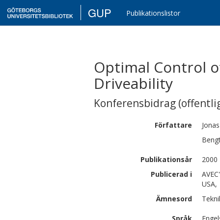
GUP
Publikationslistor
Optimal Control o
Driveability
Konferensbidrag (offentlig
Författare
Jonas
Beng
Publikationsår
2000
Publicerad i
AVEC'
USA,
Ämnesord
Tekni
Språk
Engel