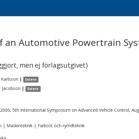
f an Automotive Powertrain Sys
gjort, men ej förlagsutgivet)
Karlsson
|
Extern
t
Jacobson
|
Extern
2000, 5th International Symposium on Advanced Vehicle Control, Aug
k | Maskinteknik | Farkost och rymdteknik
ska