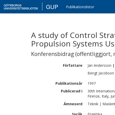
GUP
Publikationslistor
A study of Control Stra
Propulsion Systems Us
Konferensbidrag (offentliggjort, 
Författare
Jan
Andersson
|
Bengt
Jacobson
Publikationsår
1997
Publicerad i
30th Internatio
Firenze, Italy, J
Ämnesord
Teknik | Maskin
Språk
Engelska