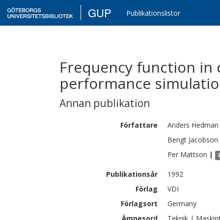
GUP
Publikationslistor
Frequency function in 
performance simulati
Annan publikation
Författare
Anders
Hedman
Bengt
Jacobson
Per
Mattson
|
Publikationsår
1992
Förlag
VDI
Förlagsort
Germany
Ämnesord
Teknik | Maskin