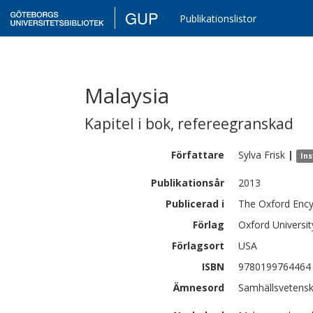
GUP
Publikationslistor
Malaysia
Kapitel i bok
,
refereegranskad
Författare
Sylva
Frisk
|
Ins
Publikationsår
2013
Publicerad i
The Oxford Enc
Förlag
Oxford Universit
Förlagsort
USA
ISBN
9780199764464
Ämnesord
Samhällsvetens