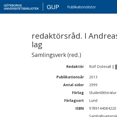
GUP
Publikationslistor
redaktörsråd. I Andreas
lag
Samlingsverk (red.)
Redaktör
Rolf
Dotevall
|
Publikationsår
2013
Antal sidor
2999
Förlag
Studentlitteratur
Förlagsort
Lund
ISBN
9789144084220
Samhällsvetenska