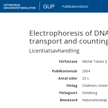
GUP
Publikationslistor
Electrophoresis of DNA
transport and counting
Licentiatsavhandling
Författare
Michal
Tokarz
|
Publikationsår
2004
Antal sidor
25 s.
Förlag
Chalmers Univer
Förlagsort
Göteborg
Ämnesord
Naturvetenskap |