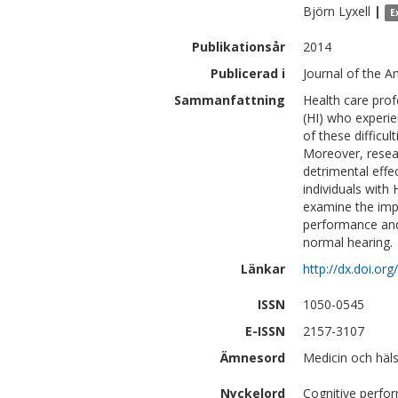
Björn
Lyxell
|
E
Publikationsår
2014
Publicerad i
Journal of the 
Sammanfattning
Health care pro
(HI) who experien
of these difficu
Moreover, resea
detrimental effe
individuals with
examine the impa
performance and
normal hearing.
Länkar
http://dx.doi.org
ISSN
1050-0545
E-ISSN
2157-3107
Ämnesord
Medicin och häl
Nyckelord
Cognitive perfor