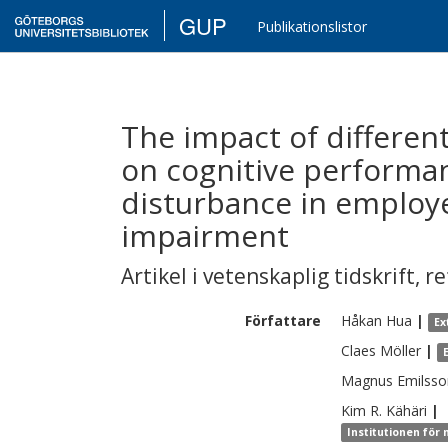
GUP
Publikationslistor
The impact of differen
on cognitive performa
disturbance in employ
impairment
Artikel i vetenskaplig tidskrift
,
re
Författare
Håkan
Hua
|
Ex
Claes
Möller
|
Magnus
Emilsso
Kim R.
Kähäri
|
Institutionen för