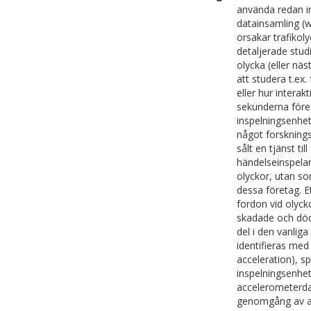
använda redan i
datainsamling (
orsakar trafikol
detaljerade stud
olycka (eller näst
att studera t.ex
eller hur interak
sekunderna före 
inspelningsenhet
något forskning
sålt en tjänst ti
händelseinspelare
olyckor, utan som
dessa företag. Et
fordon vid olyck
skadade och död
del i den vanlig
identifieras med 
acceleration), s
inspelningsenhet
accelerometerdat
genomgång av all