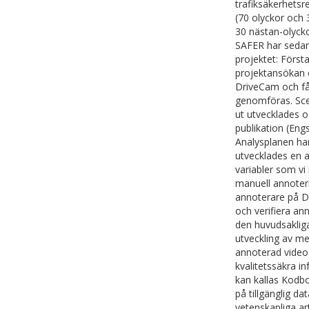
trafiksäkerhetsr
(70 olyckor och 
30 nästan-olycko
SAFER har sedan
projektet: Först
projektansökan o
DriveCam och få 
genomföras. Scen
ut utvecklades o
publikation (Engs
Analysplanen har
utvecklades en a
variabler som vi
manuell annoter
annoterare på Dr
och verifiera ann
den huvudsaklig
utveckling av me
annoterad video 
kvalitetssäkra i
kan kallas Kodbo
på tillgänglig 
vetenskapliga art