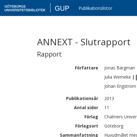
GUP
Publikationslistor
ANNEXT - Slutrapport
Rapport
Författare
Jonas
Bärgman
Julia
Werneke
|
Johan
Engström
Publikationsår
2013
Antal sidor
11
Förlag
Chalmers Univer
Förlagsort
Göteborg
Sammanfattning
Huvudmålet med A