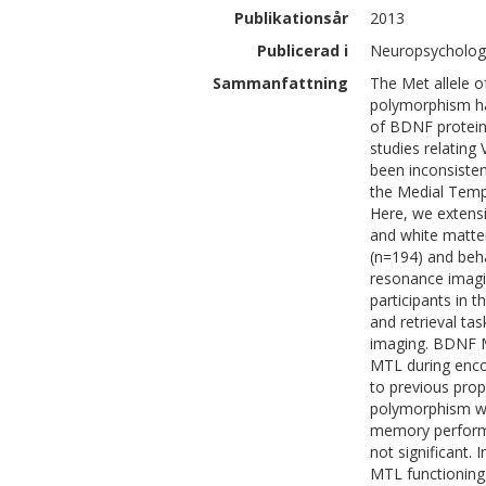
Publikationsår
2013
Publicerad i
Neuropsychologi
Sammanfattning
The Met allele o
polymorphism ha
of BDNF protein
studies relating
been inconsisten
the Medial Tempo
Here, we extensi
and white matter
(n=194) and beha
resonance imagin
participants in 
and retrieval ta
imaging. BDNF Me
MTL during encod
to previous prop
polymorphism was
memory performa
not significant.
MTL functioning,