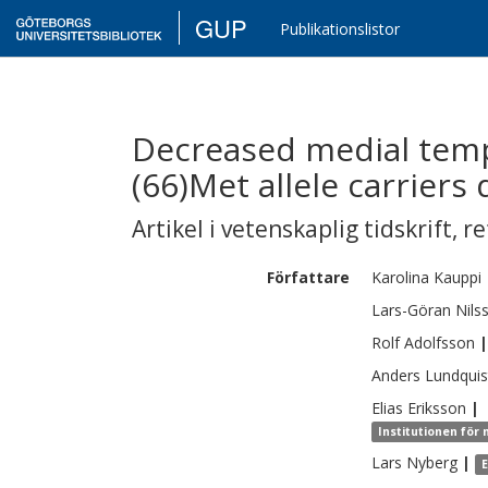
GUP
Publikationslistor
Decreased medial temp
(66)Met allele carrier
Artikel i vetenskaplig tidskrift
,
re
Författare
Karolina
Kauppi
Lars-Göran
Nils
Rolf
Adolfsson
|
Anders
Lundquis
Elias
Eriksson
|
Institutionen för
Lars
Nyberg
|