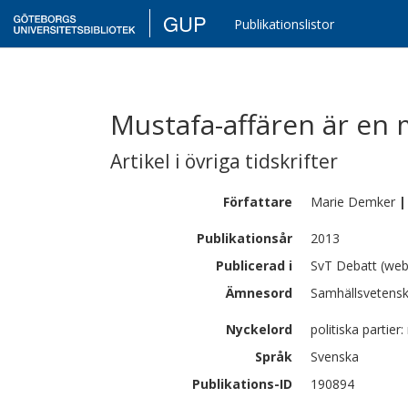
GUP
Publikationslistor
Mustafa-affären är en m
Artikel i övriga tidskrifter
Författare
Marie
Demker
|
Publikationsår
2013
Publicerad i
SvT Debatt (webb
Ämnesord
Samhällsvetensk
Nyckelord
politiska partier:
Språk
Svenska
Publikations-ID
190894