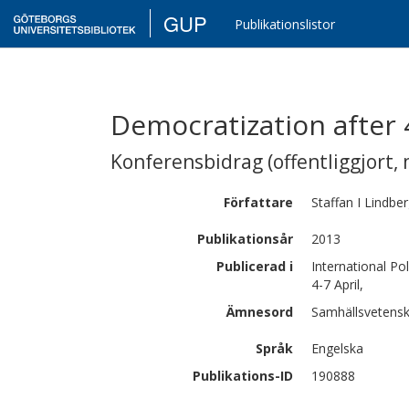
GUP
Publikationslistor
Democratization after 
Konferensbidrag (offentliggjort, 
Författare
Staffan I
Lindber
Publikationsår
2013
Publicerad i
International Po
4-7 April,
Ämnesord
Samhällsvetensk
Språk
Engelska
Publikations-ID
190888