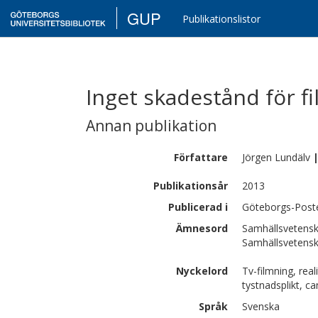
GUP
Publikationslistor
Inget skadestånd för f
Annan publikation
Författare
Jörgen
Lundälv
Publikationsår
2013
Publicerad i
Göteborgs-Post
Ämnesord
Samhällsvetensk
Samhällsvetenska
Nyckelord
Tv-filmning, rea
tystnadsplikt, c
Språk
Svenska