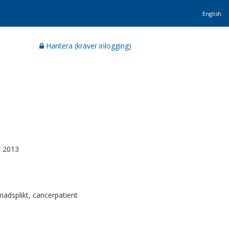
English
Hantera (kräver inlogging)
r 2013
nadsplikt, cancerpatient