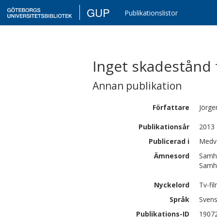
GUP
Publikationslistor
Inget skadestånd 
Annan publikation
Författare
Jörge
Publikationsår
2013
Publicerad i
Medve
Ämnesord
Samhä
Samhä
Nyckelord
Tv-fi
Språk
Sven
Publikations-ID
1907