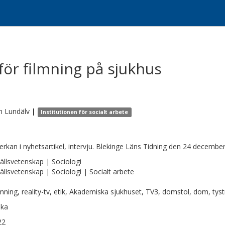
för filmning på sjukhus
n
Lundälv
|
Institutionen för socialt arbete
rkan i nyhetsartikel, intervju. Blekinge Läns Tidning den 24 decembe
llsvetenskap | Sociologi
llsvetenskap | Sociologi | Socialt arbete
lmning, reality-tv, etik, Akademiska sjukhuset, TV3, domstol, dom, tyst
ska
22