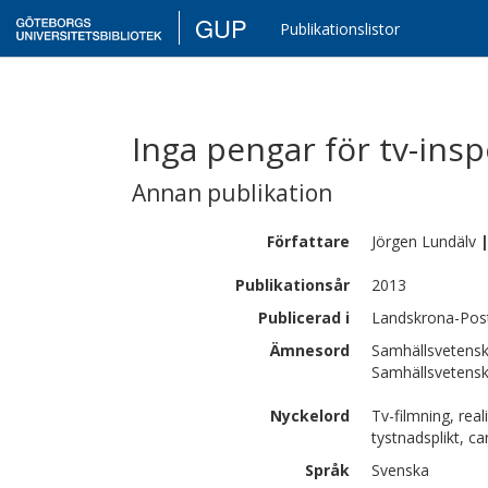
GUP
Publikationslistor
Inga pengar för tv-ins
Annan publikation
Författare
Jörgen
Lundälv
Publikationsår
2013
Publicerad i
Landskrona-Pos
Ämnesord
Samhällsvetensk
Samhällsvetenska
Nyckelord
Tv-filmning, rea
tystnadsplikt, c
Språk
Svenska