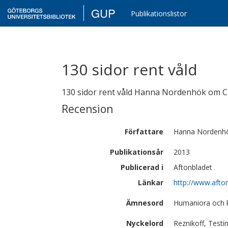
GUP
Publikationslistor
130 sidor rent våld
130 sidor rent våld Hanna Nordenhök om C
Recension
Författare
Hanna
Nordenh
Publikationsår
2013
Publicerad i
Aftonbladet
Länkar
http://www.afton
Ämnesord
Humaniora och ko
Nyckelord
Reznikoff, Testi