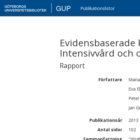
GUP
Publikationslistor
Evidensbaserade 
Intensivvård och 
Rapport
Författare
Maria
Eva
E
Peter
Jan
G
Publikationsår
2013
Antal sidor
102
Sammanfattning
"Högt