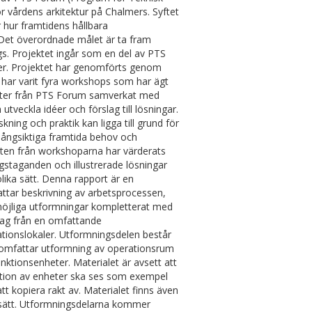
 vårdens arkitektur på Chalmers. Syftet
r hur framtidens hållbara
 Det överordnade målet är ta fram
gs. Projektet ingår som en del av PTS
er. Projektet har genomförts genom
et har varit fyra workshops som har ägt
nter från PTS Forum samverkat med
veckla idéer och förslag till lösningar.
ning och praktik kan ligga till grund för
 långsiktiga framtida behov och
ltaten från workshoparna har värderats
gstaganden och illustrerade lösningar
lika sätt. Denna rapport är en
attar beskrivning av arbetsprocessen,
v möjliga utformningar kompletterat med
rag från en omfattande
erationslokaler. Utformningsdelen består
h omfattar utformning av operationsrum
ktionsenheter. Materialet är avsett att
isation av enheter ska ses som exempel
tt kopiera rakt av. Materialet finns även
t sätt. Utformningsdelarna kommer