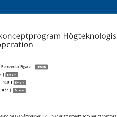
konceptprogram Högteknologisk
operation
Berezecka-Figacz
|
Extern
k
|
Extern
Fröst
|
Extern
ustén
|
Extern
eknologiska vårdmiljöer OP + IVA” är ett projekt som har genomför