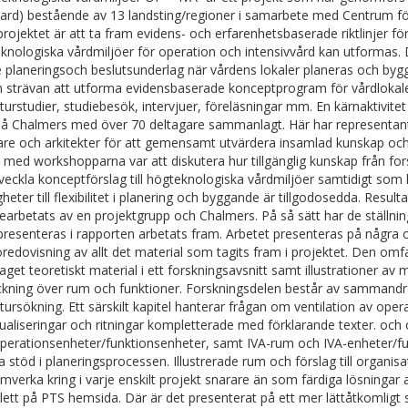
ard) bestående av 13 landsting/regioner i samarbete med Centrum för
rojektet är att ta fram evidens- och erfarenhetsbaserade riktlinjer fö
knologiska vårdmiljöer för operation och intensivvård kan utformas.
e planeringsoch beslutsunderlag när vårdens lokaler planeras och byg
 strävan att utforma evidensbaserade konceptprogram för vårdlokal
raturstudier, studiebesök, intervjuer, föreläsningar mm. En kärnaktivit
å Chalmers med över 70 deltagare sammanlagt. Här har representa
are och arkitekter för att gemensamt utvärdera insamlad kunskap och ut
 med workshopparna var att diskutera hur tillgänglig kunskap från forsk
tveckla konceptförslag till högteknologiska vårdmiljöer samtidigt som
gheter till flexibilitet i planering och byggande är tillgodosedda. Resu
earbetats av en projektgrupp och Chalmers. På så sätt har de ställnin
resenteras i rapporten arbetats fram. Arbetet presenteras på några o
oredovisning av allt det material som tagits fram i projektet. Den omf
aget teoretiskt material i ett forskningsavsnitt samt illustrationer a
ckning över rum och funktioner. Forskningsdelen består av sammand
ratursökning. Ett särskilt kapitel hanterar frågan om ventilation av op
sualiseringar och ritningar kompletterade med förklarande texter. oc
perationsenheter/funktionsenheter, samt IVA-rum och IVA-enheter/fun
a stöd i planeringsprocessen. Illustrerade rum och förslag till organ
amverka kring i varje enskilt projekt snarare än som färdiga lösningar a
ett på PTS hemsida. Där är det presenterat på ett mer lättåtkomlig