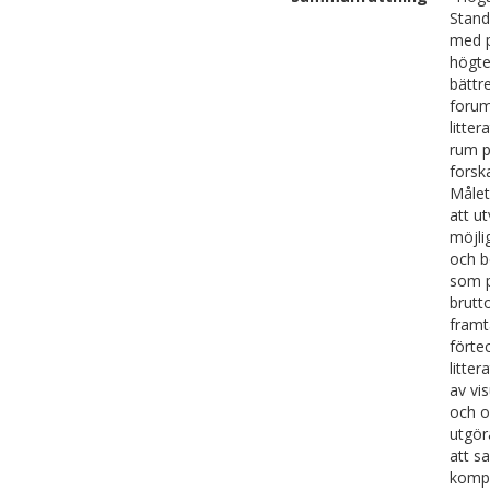
Stand
med p
högte
bättr
forum
litte
rum p
forsk
Målet
att u
möjli
och b
som p
brutt
framt
förte
litte
av vi
och o
utgör
att s
kompl