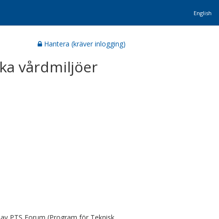
English
Hantera (kräver inlogging)
a vårdmiljöer
s av PTS Forum (Program för Teknisk