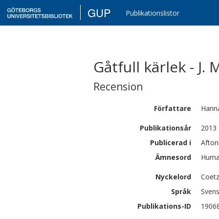
GUP
Publikationslistor
Gåtfull kärlek - J.
Recension
Författare
Hann
Publikationsår
2013
Publicerad i
Afton
Ämnesord
Human
Nyckelord
Coetze
Språk
Sven
Publikations-ID
1906