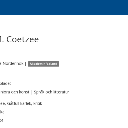
 M. Coetzee
a
Nordenhök
|
Akademin Valand
bladet
iora och konst | Språk och litteratur
e, Gåtfull kärlek, kritik
ska
84