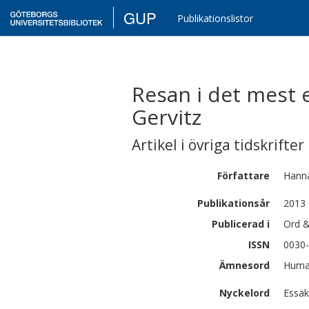
GUP
Publikationslistor
Resan i det mest 
Gervitz
Artikel i övriga tidskrifter
Författare
Hann
Publikationsår
2013
Publicerad i
Ord &
ISSN
0030
Ämnesord
Human
Nyckelord
Essäk