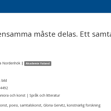
ensamma måste delas. Ett samt
a
Nordenhök
|
Akademin Valand
 bild
-4492
iora och konst | Språk och litteratur
onst, poesi, samtalskonst, Gloria Gervitz, konstnärlig forskning