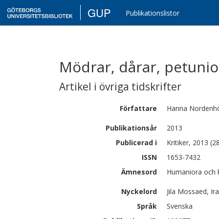
GUP
Publikationslistor
Mödrar, dårar, petunio
Artikel i övriga tidskrifter
Författare
Hanna
Nordenh
Publikationsår
2013
Publicerad i
Kritiker, 2013 (
ISSN
1653-7432
Ämnesord
Humaniora och ko
Nyckelord
Jila Mossaed, Ira
Språk
Svenska