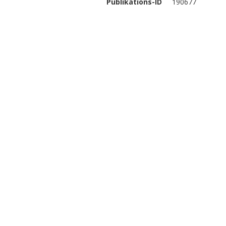
Publikations-ID
190677