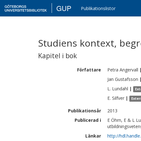
GUP
Publikationslistor
Studiens kontext, beg
Kapitel i bok
Författare
Petra
Angervall
Jan
Gustafsson
L.
Lundahl
|
Ext
E.
Silfver
|
Exter
Publikationsår
2013
Publicerad i
E Öhrn, E & L Lu
utbildningsveten
Länkar
http://hdl.handl