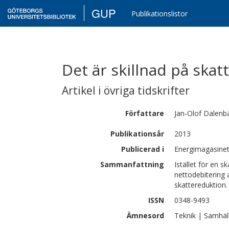
GUP
Publikationslistor
Det är skillnad på skat
Artikel i övriga tidskrifter
Författare
Jan-Olof
Dalenb
Publikationsår
2013
Publicerad i
Energimagasinet
Sammanfattning
Istället för en 
nettodebitering 
skattereduktion.
ISSN
0348-9493
Ämnesord
Teknik | Samhäl