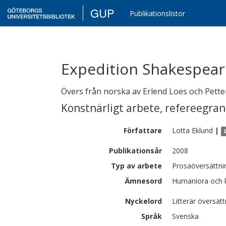
GUP
Publikationslistor
Expedition Shakespear
Övers från norska av Erlend Loes och Pet
Konstnärligt arbete
,
refereegra
Författare
Lotta
Eklund
|
Publikationsår
2008
Typ av arbete
Prosaöversättni
Ämnesord
Humaniora och ko
Nyckelord
Litterär översät
Språk
Svenska