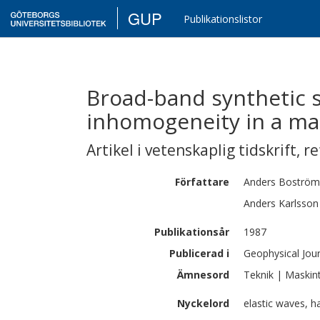
GUP
Publikationslistor
Broad-band synthetic 
inhomogeneity in a man
Artikel i vetenskaplig tidskrift
,
re
Författare
Anders
Boström
Anders
Karlsson
Publikationsår
1987
Publicerad i
Geophysical Jour
Ämnesord
Teknik | Maskin
Nyckelord
elastic waves, 