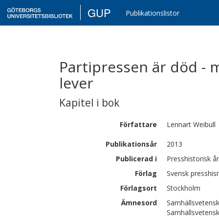
GUP
Publikationslistor
Partipressen är död - 
lever
Kapitel i bok
Författare
Lennart
Weibull
Publikationsår
2013
Publicerad i
Presshistorisk å
Förlag
Svensk presshisr
Förlagsort
Stockholm
Ämnesord
Samhällsvetensk
Samhällsvetensk