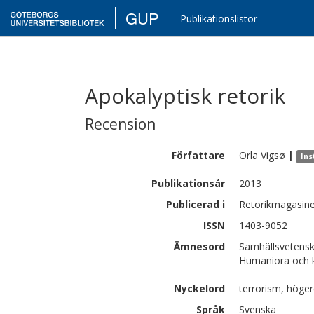
GUP
Publikationslistor
Apokalyptisk retorik
Recension
Författare
Orla
Vigsø
|
Ins
Publikationsår
2013
Publicerad i
Retorikmagasinet
ISSN
1403-9052
Ämnesord
Samhällsvetensk
Humaniora och ko
Nyckelord
terrorism, höger
Språk
Svenska