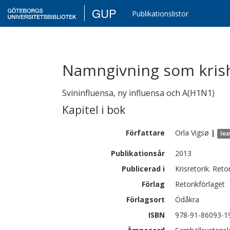
GUP
Publikationslistor
Namngivning som kris
Svininfluensa, ny influensa och A(H1N1)
Kapitel i bok
Författare
Orla
Vigsø
|
Ins
Publikationsår
2013
Publicerad i
Krisretorik. Ret
Förlag
Retorikförlaget
Förlagsort
Ödåkra
ISBN
978-91-86093-1