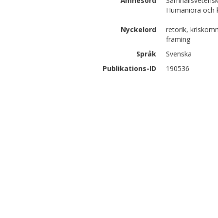
Ämnesord
Samhällsvetensk
Humaniora och ko
Nyckelord
retorik, krisko
framing
Språk
Svenska
Publikations-ID
190536