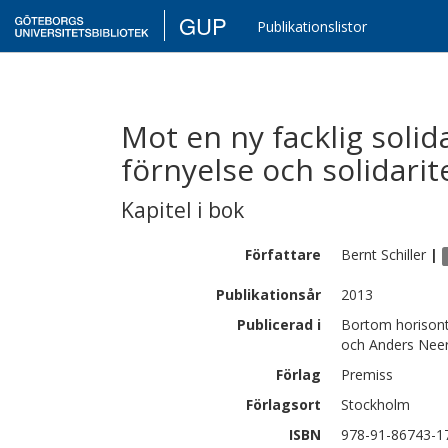
GUP
Publikationslistor
Mot en ny facklig solid
förnyelse och solidarit
Kapitel i bok
Författare
Bernt
Schiller
|
Publikationsår
2013
Publicerad i
Bortom horisonte
och Anders Nee
Förlag
Premiss
Förlagsort
Stockholm
ISBN
978-91-86743-1