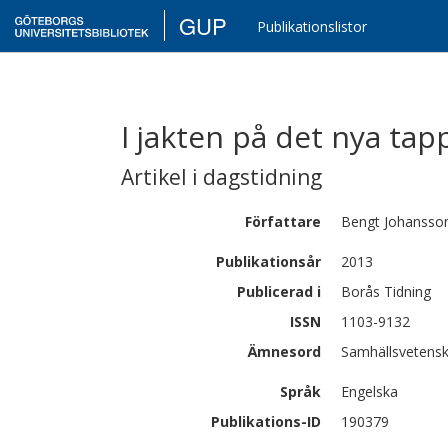
GUP
Publikationslistor
I jakten på det nya tap
Artikel i dagstidning
Författare
Bengt
Johansso
Publikationsår
2013
Publicerad i
Borås Tidning
ISSN
1103-9132
Ämnesord
Samhällsvetensk
Språk
Engelska
Publikations-ID
190379