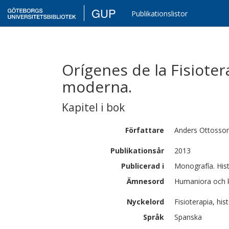
GUP
Publikationslistor
Orígenes de la Fisiote
moderna.
Kapitel i bok
Författare
Anders
Ottosso
Publikationsår
2013
Publicerad i
Monografía. Hist
Ämnesord
Humaniora och k
Nyckelord
Fisioterapia, his
Språk
Spanska