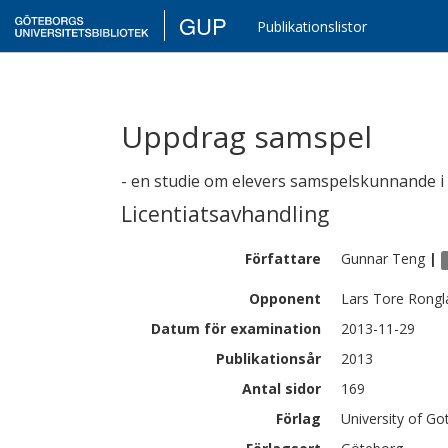
GUP
Publikationslistor
Uppdrag samspel
- en studie om elevers samspelskunnande i b
Licentiatsavhandling
Författare
Gunnar
Teng
|
Opponent
Lars Tore Rongl
Datum för examination
2013-11-29
Publikationsår
2013
Antal sidor
169
Förlag
University of G