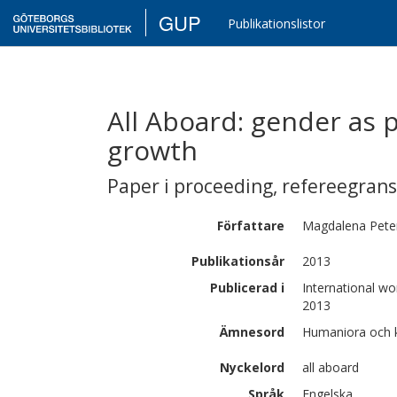
GUP
Publikationslistor
All Aboard: gender as 
growth
Paper i proceeding
,
refereegran
Författare
Magdalena
Pete
Publikationsår
2013
Publicerad i
International w
2013
Ämnesord
Humaniora och k
Nyckelord
all aboard
Språk
Engelska