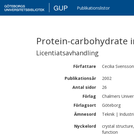
GUP
Publikationslistor
Protein-carbohydrate i
Licentiatsavhandling
Författare
Cecilia
Svensson
Publikationsår
2002
Antal sidor
26
Förlag
Chalmers Univer
Förlagsort
Göteborg
Ämnesord
Teknik | Industri
Nyckelord
crystal structure
function