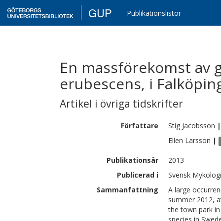
GUP
Publikationslistor
En massförekomst av gi
erubescens, i Falköpin
Artikel i övriga tidskrifter
Författare
Stig
Jacobsson
|
Ellen
Larsson
|
Publikationsår
2013
Publicerad i
Svensk Mykologis
Sammanfattning
A large occurren
summer 2012, at 
the town park in
species in Swede