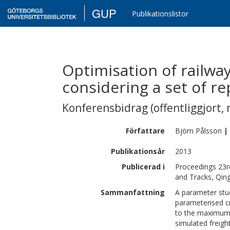
GUP
Publikationslistor
Optimisation of railwa
considering a set of re
Konferensbidrag (offentliggjort, 
Författare
Björn
Pålsson
|
Publikationsår
2013
Publicerad i
Proceedings 23r
and Tracks, Qin
Sammanfattning
A parameter stud
parameterised c
to the maximum 
simulated freight