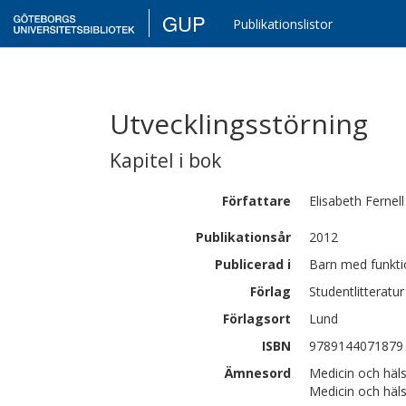
GUP
Publikationslistor
Utvecklingsstörning
Kapitel i bok
Författare
Elisabeth
Fernell
Publikationsår
2012
Publicerad i
Barn med funktio
Förlag
Studentlitteratur
Förlagsort
Lund
ISBN
9789144071879
Ämnesord
Medicin och häls
Medicin och häls