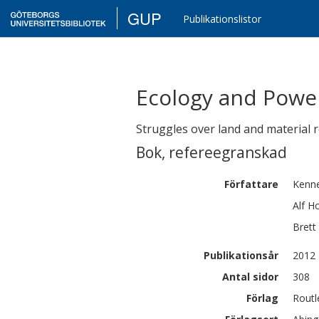
GUP
Publikationslistor
Ecology and Powe
Struggles over land and material r
Bok
,
refereegranskad
Författare
Kenn
Alf
Ho
Brett
Publikationsår
2012
Antal sidor
308
Förlag
Routl