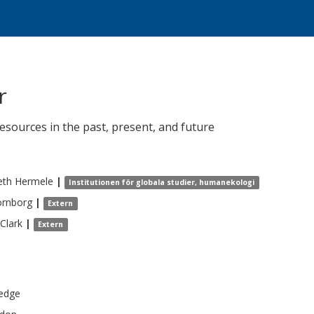
r
esources in the past, present, and future
eth
Hermele
|
Institutionen för globala studier, humanekologi
rnborg
|
Extern
Clark
|
Extern
edge