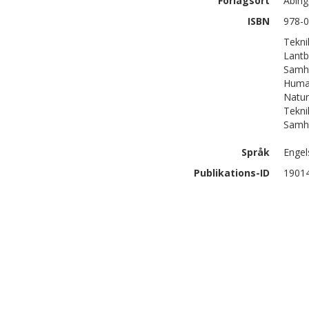
Förlagsort
Abin
ISBN
978-0
Tekni
Lantb
Samhä
Human
Natur
Tekni
Samhä
Språk
Engel
Publikations-ID
1901