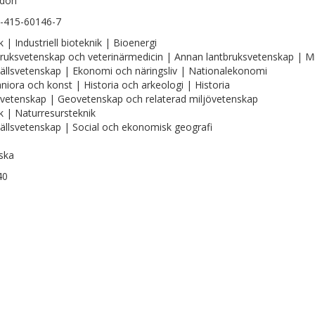
gdon
-415-60146-7
k | Industriell bioteknik | Bioenergi
ruksvetenskap och veterinärmedicin | Annan lantbruksvetenskap | Mi
llsvetenskap | Ekonomi och näringsliv | Nationalekonomi
iora och konst | Historia och arkeologi | Historia
vetenskap | Geovetenskap och relaterad miljövetenskap
k | Naturresursteknik
llsvetenskap | Social och ekonomisk geografi
ska
40