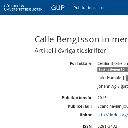
GUP
Publikationslistor
Calle Bengtsson in m
Artikel i övriga tidskrifter
Författare
Cecilia
Björkelu
Institutionen för
Lolo
Humble
|
Johann Ag
Sigur
Publikationsår
2013
Publicerad i
Scandinavian Jou
Länkar
http://dx.doi.o
ISSN
0281-3432