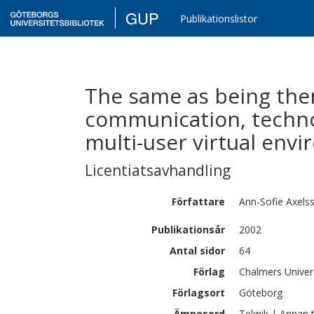
GUP
Publikationslistor
The same as being ther
communication, technol
multi-user virtual env
Licentiatsavhandling
Författare
Ann-Sofie
Axels
Publikationsår
2002
Antal sidor
64
Förlag
Chalmers Univer
Förlagsort
Göteborg
Ämnesord
Teknik | Annan 