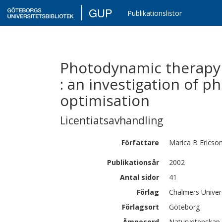
GUP
Publikationslistor
Photodynamic therapy 
: an investigation of 
optimisation
Licentiatsavhandling
Författare
Marica B
Ericso
Publikationsår
2002
Antal sidor
41
Förlag
Chalmers Univer
Förlagsort
Göteborg
Ämnesord
Naturvetenskap 