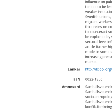
influence on pub
tended to be les
weaker instituti
Swedish unions, a
migrant workers
third relies on 
to counteract so
be explained by 
sectoral level i
article further h
model in some s
increasing press
market.
Länkar
http://dx.doi.o
ISSN
0022-1856
Ämnesord
Samhällsvetensk
Samhällsvetenska
socialantropolog
Samhällsvetensk
konfliktforskning