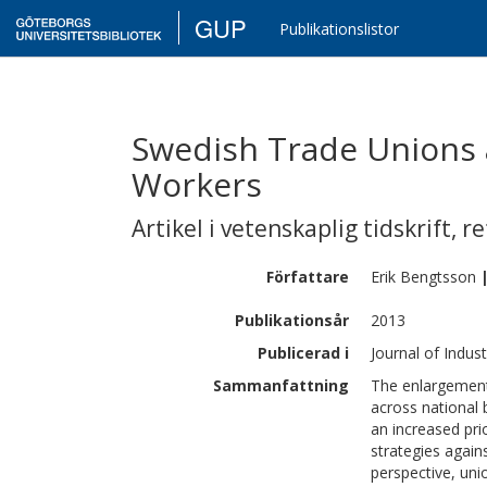
GUP
Publikationslistor
Swedish Trade Unions
Workers
Artikel i vetenskaplig tidskrift
,
re
Författare
Erik
Bengtsson
Publikationsår
2013
Publicerad i
Journal of Indust
Sammanfattning
The enlargement
across national 
an increased pri
strategies agai
perspective, unio