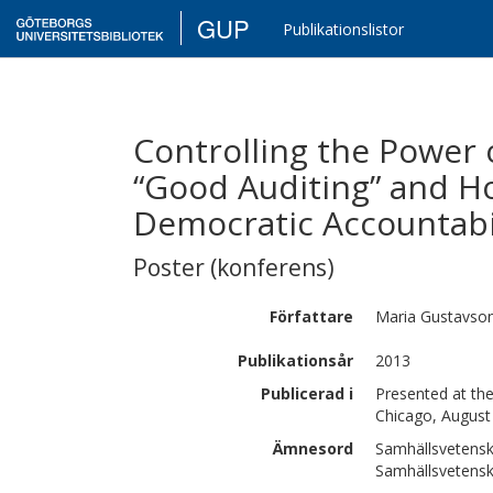
GUP
Publikationslistor
Controlling the Power 
“Good Auditing” and H
Democratic Accountabi
Poster (konferens)
Författare
Maria
Gustavso
Publikationsår
2013
Publicerad i
Presented at the
Chicago, August
Ämnesord
Samhällsvetensk
Samhällsvetenska