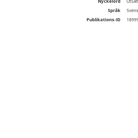
Nyckelord
Utsat
Språk
Sven
Publikations-ID
1899