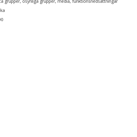
ta grupper, osynliga grupper, media, funktionsnedsättningar
ska
90