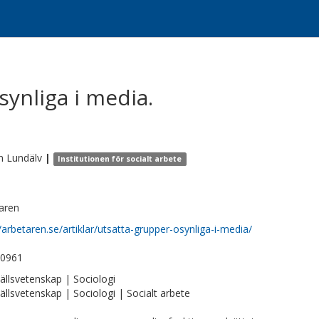
synliga i media.
n
Lundälv
|
Institutionen för socialt arbete
aren
//arbetaren.se/artiklar/utsatta-grupper-osynliga-i-media/
-0961
llsvetenskap | Sociologi
llsvetenskap | Sociologi | Socialt arbete