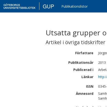
GUP
Publikationslistor
Utsatta grupper o
Artikel i övriga tidskrifter
Författare
Jörge
Publikationsår
2013
Publicerad i
Arbet
Länkar
http:
ISSN
0345
Ämnesord
Samhä
Samhä